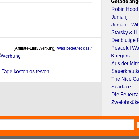
Gerade ang
Robin Hood 
Jumanji
Jumanji: Wi
Starsky & H
Der blutige 
Peaceful War
[Affiliate-Link/Werbung]
Was bedeutet das?
Kriegers
Aus der Mitt
Sauerkraut
 7 Tage kostenlos testen
The Nice G
Scarface
Die Feuerz
Zweiohrkük