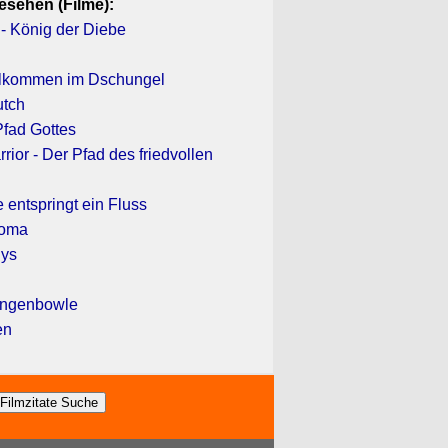
esehen (Filme):
- König der Diebe
llkommen im Dschungel
utch
Pfad Gottes
rior - Der Pfad des friedvollen
e entspringt ein Fluss
koma
uys
angenbowle
en