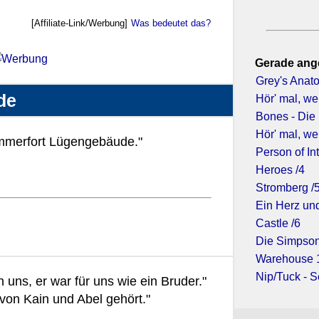
[Affiliate-Link/Werbung]
Was bedeutet das?
Gerade ang
Grey's Anato
de
Hör' mal, we
Bones - Die
Hör' mal, we
mmerfort Lügengebäude."
Person of Int
Heroes /4
Stromberg /
Ein Herz und
Castle /6
Die Simpson
Warehouse 1
Nip/Tuck - S
 uns, er war für uns wie ein Bruder."
von Kain und Abel gehört."