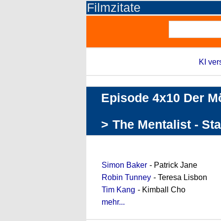
Filmzitate
KI ver
Episode 4x10 Der M
>
The Mentalist - Sta
Darstellerliste (Auszug)
Simon Baker
- Patrick Jane
Robin Tunney
- Teresa Lisbon
Tim Kang
- Kimball Cho
mehr...