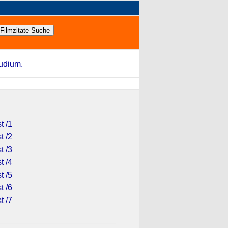
tudium.
t /1
t /2
t /3
t /4
t /5
t /6
t /7