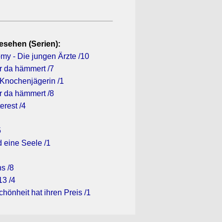
esehen (Serien):
my - Die jungen Ärzte /10
r da hämmert /7
 Knochenjägerin /1
r da hämmert /8
erest /4
5
 eine Seele /1
s /8
3 /4
chönheit hat ihren Preis /1