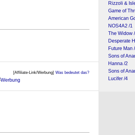
Rizzoli & Isl
Game of Thr
American Go
NOS4A2 /1
The Widow 
Desperate H
Future Man 
Sons of Ana
Hanna /2
Sons of Ana
[Affiliate-Link/Werbung]
Was bedeutet das?
Lucifer /4