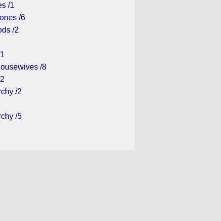
es /1
ones /6
ds /2
/1
ousewives /8
/2
rchy /2
rchy /5