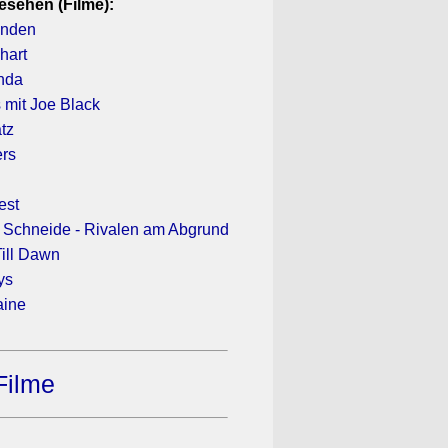
esehen (Filme):
enden
hart
nda
mit Joe Black
tz
ers
est
 Schneide - Rivalen am Abgrund
ill Dawn
ys
aine
Filme