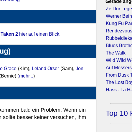
Gerade ang
Zeit für Leg
Werner Bein
Kung Fu Pa
Rendezvous 
 Taken 2
hier auf einen Blick.
Rubbeldieka
Blues Broth
zug)
The Walk
Wild Wild W
Auf Messers
e Grace
(Kim),
Leland Orser
(Sam),
Jon
From Dusk T
(Bernie) (
mehr...
)
The Lost Bo
Hass - La H
bekommen bald ein Problem. Wenn ein
Top 10 
sollte besser keiner versuchen, ihm