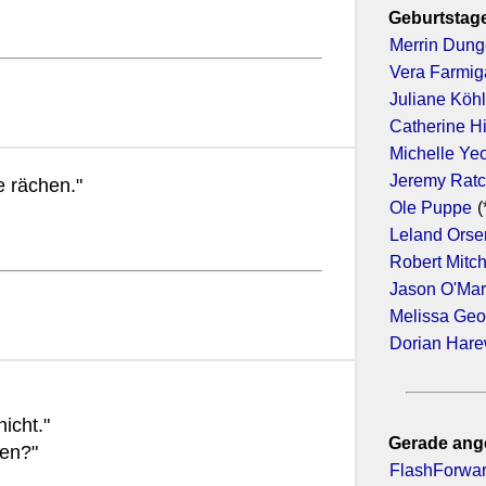
Geburtstage
Merrin Dun
Vera Farmig
Juliane Köhl
Catherine H
Michelle Ye
Jeremy Ratc
e rächen."
Ole Puppe
(
Leland Orse
Robert Mitc
Jason O'Ma
Melissa Geo
Dorian Har
icht."
Gerade ang
sen?"
FlashForwar