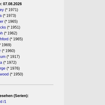
: 07.08.2026
gey
(* 1971)
a
(* 1973)
er
(* 1965)
icks
(* 1951)
oh
(* 1962)
hford
(* 1965)
* 1969)
r
(* 1960)
hum
(* 1917)
ra
(* 1972)
rge
(* 1976)
ewood
(* 1950)
esehen (Serien):
d /1