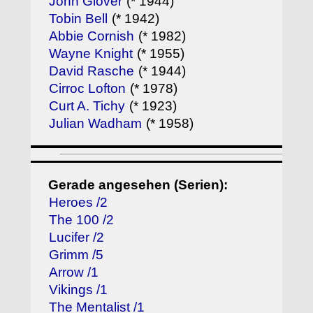
John Glover
(* 1944)
Tobin Bell
(* 1942)
Abbie Cornish
(* 1982)
Wayne Knight
(* 1955)
David Rasche
(* 1944)
Cirroc Lofton
(* 1978)
Curt A. Tichy
(* 1923)
Julian Wadham
(* 1958)
Gerade angesehen (Serien):
Heroes /2
The 100 /2
Lucifer /2
Grimm /5
Arrow /1
Vikings /1
The Mentalist /1