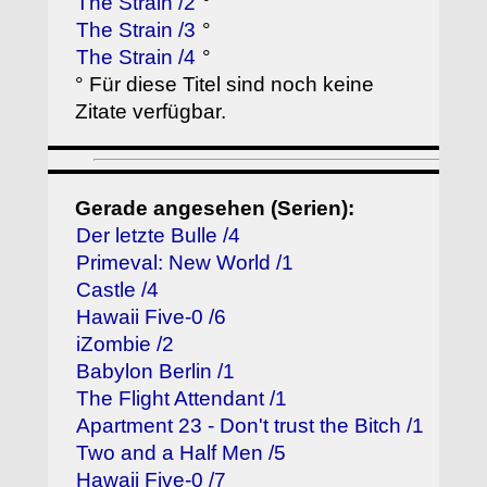
The Strain /2
°
The Strain /3
°
The Strain /4
°
° Für diese Titel sind noch keine
Zitate verfügbar.
Gerade angesehen (Serien):
Der letzte Bulle /4
Primeval: New World /1
Castle /4
Hawaii Five-0 /6
iZombie /2
Babylon Berlin /1
The Flight Attendant /1
Apartment 23 - Don't trust the Bitch /1
Two and a Half Men /5
Hawaii Five-0 /7