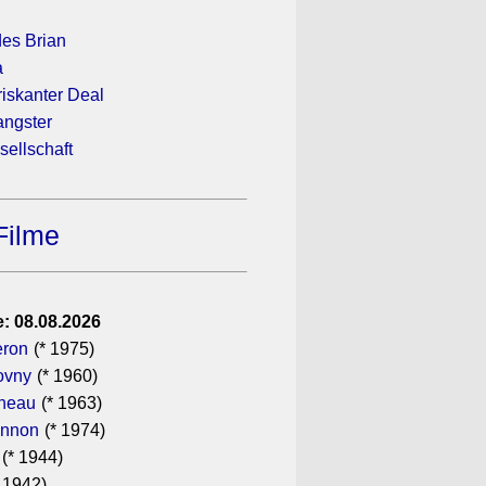
es Brian
a
 riskanter Deal
ngster
sellschaft
Filme
: 08.08.2026
eron
(* 1975)
ovny
(* 1960)
ineau
(* 1963)
annon
(* 1974)
(* 1944)
 1942)