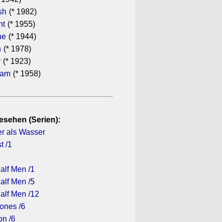
sh
(* 1982)
ht
(* 1955)
he
(* 1944)
n
(* 1978)
y
(* 1923)
ham
(* 1958)
esehen (Serien):
ker als Wasser
t /1
alf Men /1
alf Men /5
alf Men /12
ones /6
on /6