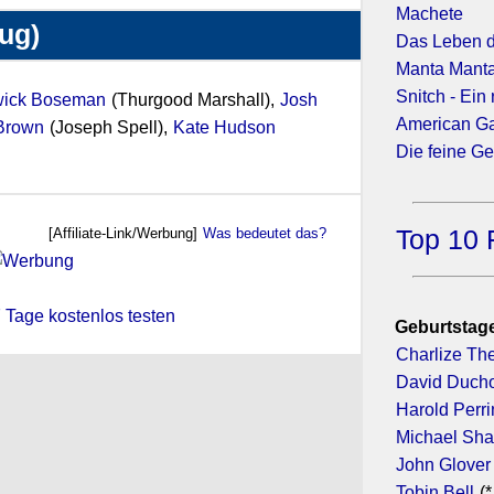
Machete
zug)
Das Leben d
Manta Mant
Snitch - Ein
ick Boseman
(Thurgood Marshall),
Josh
American Ga
 Brown
(Joseph Spell),
Kate Hudson
Die feine Ge
Top 10 
[Affiliate-Link/Werbung]
Was bedeutet das?
 7 Tage kostenlos testen
Geburtstage
Charlize Th
David Duch
Harold Perr
Michael Sh
John Glover
Tobin Bell
(*