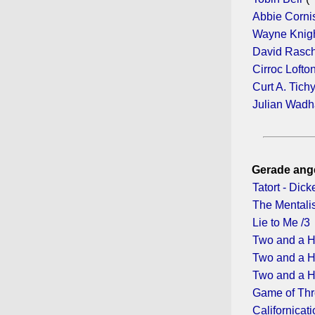
Abbie Corni
Wayne Knig
David Rasc
Cirroc Lofto
Curt A. Tich
Julian Wad
Gerade ang
Tatort - Dic
The Mentalis
Lie to Me /3
Two and a H
Two and a H
Two and a H
Game of Thr
Californicati