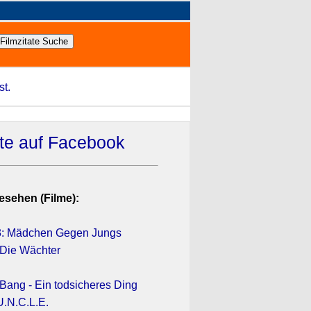
st.
ate auf Facebook
esehen (Filme):
 3: Mädchen Gegen Jungs
Die Wächter
ang - Ein todsicheres Ding
.N.C.L.E.