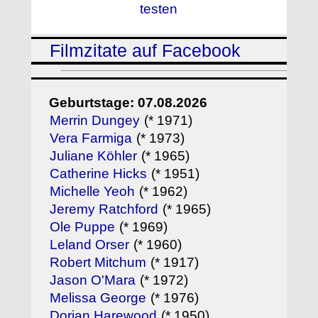
testen
Filmzitate auf Facebook
Geburtstage: 07.08.2026
Merrin Dungey
(* 1971)
Vera Farmiga
(* 1973)
Juliane Köhler
(* 1965)
Catherine Hicks
(* 1951)
Michelle Yeoh
(* 1962)
Jeremy Ratchford
(* 1965)
Ole Puppe
(* 1969)
Leland Orser
(* 1960)
Robert Mitchum
(* 1917)
Jason O'Mara
(* 1972)
Melissa George
(* 1976)
Dorian Harewood
(* 1950)