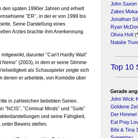
John Saxon
n den späten 1990er Jahren und erhielt
Zakes Moka
ernsehserie "ER", in der er von 1999 bis
Jonathan Si
erte. Seine Darstellung eines
Ryan McDon
nellen Arztes brachte ihm Anerkennung
Olivia Holt
(
Natalie Tru
 mitgewirkt, darunter "Can't Hardly Wait"
et Nemo" (2003), in dem er seine Stimme
Top 10 
ielseitigkeit als Schauspieler zeigte sich
in denen er arbeitete, von Komödie über
Gerade ang
John Wick: K
itte in zahlreichen beliebten Serien.
Goldene Zei
in "NCIS", "Criminal Minds" und "Suits"
Der Himmel 
rakterdarstellungen und seine Fähigkeit,
Eat Pray Lo
unter Beweis stellen.
Bibi & Tina
Superstau