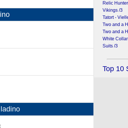
Relic Hunter
Vikings /3
dino
Tatort - Viell
Two and a H
Two and a H
White Collar
Suits /3
- (2015)
Top 10 
- (2013)
lladino
: