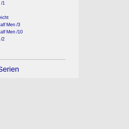
 /1
eicht
alf Men /3
alf Men /10
 /2
Serien