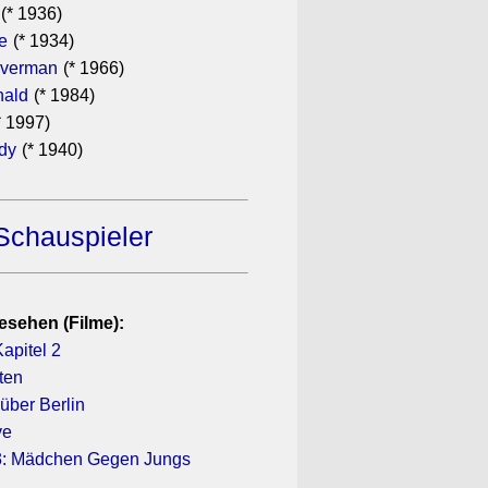
(* 1936)
e
(* 1934)
lverman
(* 1966)
ald
(* 1984)
* 1997)
ndy
(* 1940)
Schauspieler
esehen (Filme):
apitel 2
ten
über Berlin
ve
 3: Mädchen Gegen Jungs