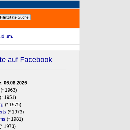
tudium.
ate auf Facebook
: 06.08.2026
(* 1963)
(* 1951)
rg
(* 1975)
rts
(* 1973)
ams
(* 1981)
(* 1973)