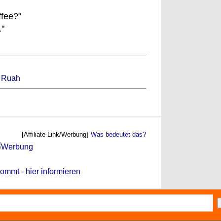
ffee?"
."
 Ruah
[Affiliate-Link/Werbung]
Was bedeutet das?
ommt - hier informieren