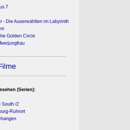
us 7
 - Die Auserwählten im Labyrinth
ilm
he Golden Circle
 Meerjungfrau
Filme
esehen (Serien):
 South /2
sburg-Ruhrort
gehangen