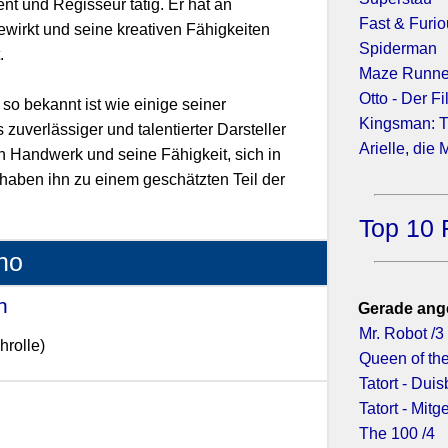
ent und Regisseur tätig. Er hat an
Fast & Furio
wirkt und seine kreativen Fähigkeiten
Spiderman
.
Maze Runner
Otto - Der F
 so bekannt ist wie einige seiner
Kingsman: T
 zuverlässiger und talentierter Darsteller
Arielle, die
in Handwerk und seine Fähigkeit, sich in
haben ihn zu einem geschätzten Teil der
Top 10 
ino
n
- (2010)
Gerade ang
Mr. Robot /3
hrolle)
Queen of the
Tatort - Dui
Tatort - Mit
The 100 /4