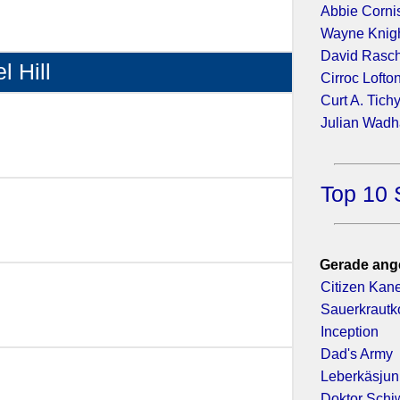
Abbie Corni
Wayne Knig
David Rasc
l Hill
Cirroc Lofto
Curt A. Tich
2018)
Julian Wad
Top 10 
2016)
Gerade ang
2015)
Citizen Kan
Sauerkraut
Inception
Dad's Army
2014)
Leberkäsjun
Doktor Sch