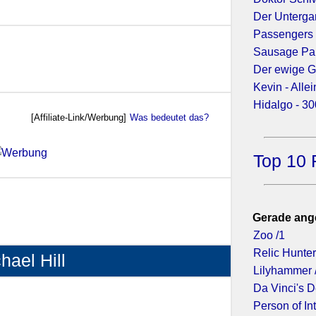
Der Unterg
Passengers
2013)
Sausage Par
Der ewige G
Kevin - Alle
Hidalgo - 3
[Affiliate-Link/Werbung]
Was bedeutet das?
Top 10 
2012)
Gerade ang
Zoo /1
Relic Hunter
hael Hill
Lilyhammer 
Da Vinci's 
Person of Int