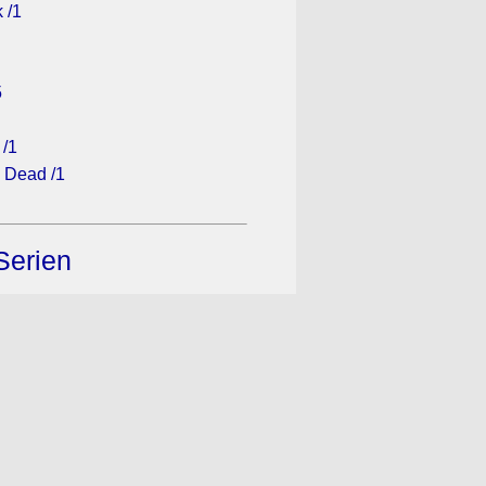
 /1
5
 /1
 Dead /1
Serien