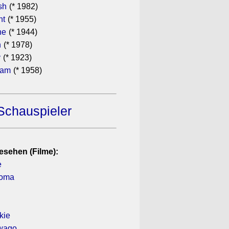
sh
(* 1982)
ht
(* 1955)
he
(* 1944)
n
(* 1978)
y
(* 1923)
ham
(* 1958)
Schauspieler
esehen (Filme):
e
koma
kie
iwago