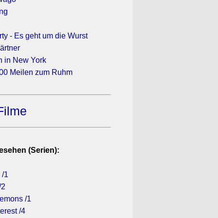
ang
ty - Es geht um die Wurst
ärtner
in in New York
000 Meilen zum Ruhm
Filme
esehen (Serien):
 /1
/2
Demons /1
erest /4