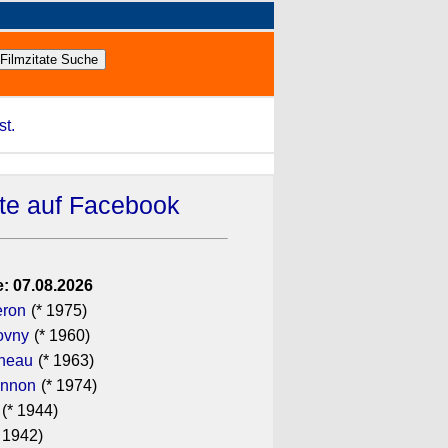
st.
ate auf Facebook
: 07.08.2026
eron
(* 1975)
ovny
(* 1960)
ineau
(* 1963)
annon
(* 1974)
(* 1944)
 1942)