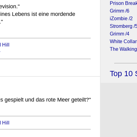
Prison Break
evision."
Grimm /6
eines Lebens ist eine mordende
iZombie /2
."
Stromberg /
Grimm /4
White Collar
 Hill
The Walking
r
Top 10 
 gespielt und das rote Meer geteilt?"
 Hill