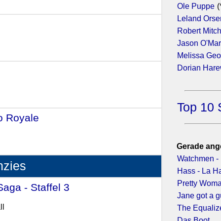
Ole Puppe
(
Leland Orse
Robert Mitc
Jason O'Ma
Melissa Geo
Dorian Har
Top 10 
o Royale
- (2006)
Gerade ang
Watchmen - 
nzies
Hass - La H
Pretty Wom
aga - Staffel 3
- (2017)
Jane got a 
ll
The Equaliz
Das Boot