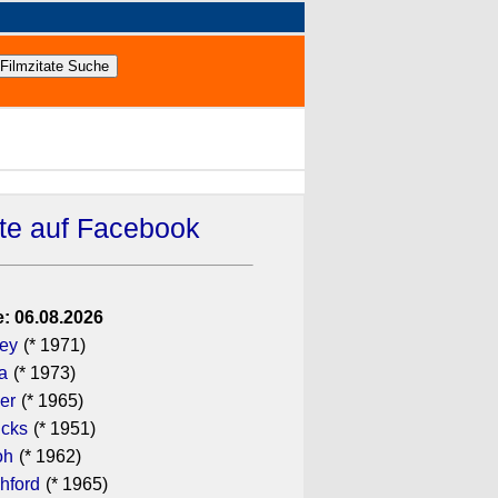
ate auf Facebook
: 06.08.2026
gey
(* 1971)
a
(* 1973)
er
(* 1965)
icks
(* 1951)
oh
(* 1962)
hford
(* 1965)