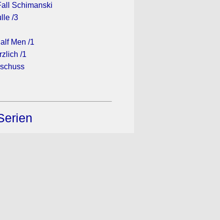
 Fall Schimanski
lle /3
alf Men /1
zlich /1
gschuss
Serien