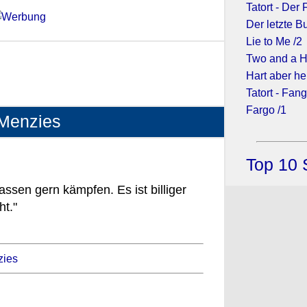
Tatort - Der
Der letzte Bu
Lie to Me /2
Two and a H
Hart aber her
Tatort - Fan
Fargo /1
 Menzies
Top 10 
assen gern kämpfen. Es ist billiger
ht."
zies