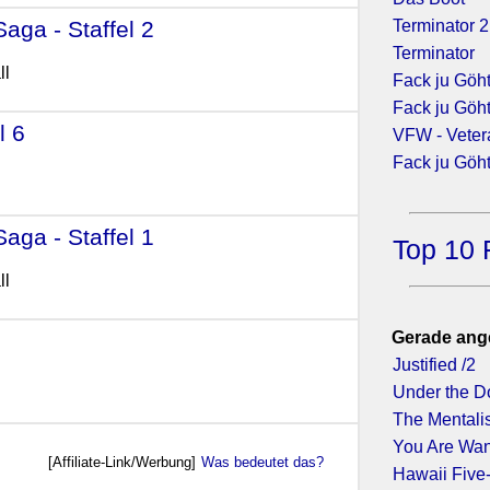
aga - Staffel 2
- (2016)
Terminator 
Terminator
ll
Fack ju Göh
Fack ju Göh
l 6
- (2016)
VFW - Veter
Fack ju Göh
aga - Staffel 1
- (2014)
Top 10 
ll
Gerade ang
Justified /2
Under the D
The Mentalis
You Are Wan
[Affiliate-Link/Werbung]
Was bedeutet das?
Hawaii Five-