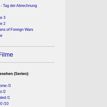
2 - Tag der Abrechnung
te 3
te 2
ans of Foreign Wars
te
Filme
esehen (Serien):
ome /3
t /2
ted /1
0 /10