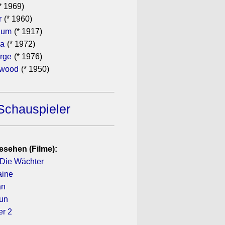
* 1969)
r
(* 1960)
hum
(* 1917)
ra
(* 1972)
rge
(* 1976)
ewood
(* 1950)
Schauspieler
esehen (Filme):
Die Wächter
aine
an
gun
er 2