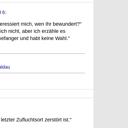
l 6
:
teressiert mich, wen Ihr bewundert?"
ich nicht, aber ich erzähle es
Gefanger und habt keine Wahl."
aldau
:
letzter Zufluchtsort zerstört ist."