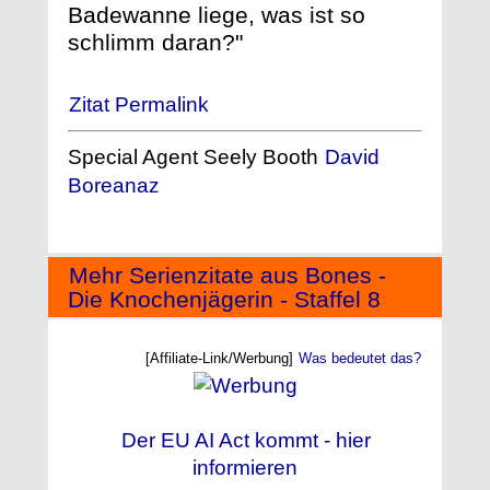
Badewanne liege, was ist so
schlimm daran?"
Zitat Permalink
Special Agent Seely Booth
David
Boreanaz
Mehr Serienzitate aus Bones -
Die Knochenjägerin - Staffel 8
[Affiliate-Link/Werbung]
Was bedeutet das?
Der EU AI Act kommt - hier
informieren