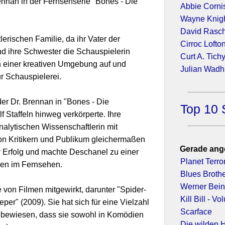
nnan in der Fernsehserie "Bones - Die
Abbie Corni
Wayne Knig
David Rasc
erischen Familie, da ihr Vater der
Cirroc Lofto
ihre Schwester die Schauspielerin
Curt A. Tich
n einer kreativen Umgebung auf und
Julian Wad
ur Schauspielerei.
der Dr. Brennan in "Bones - Die
Top 10 
f Staffeln hinweg verkörperte. Ihre
nalytischen Wissenschaftlerin mit
on Kritikern und Publikum gleichermaßen
Gerade ang
r Erfolg und machte Deschanel zu einer
Planet Terro
nen im Fernsehen.
Blues Broth
Werner Bein
 von Filmen mitgewirkt, darunter "Spider-
Kill Bill - V
per" (2009). Sie hat sich für eine Vielzahl
Scarface
 bewiesen, dass sie sowohl in Komödien
Die wilden 