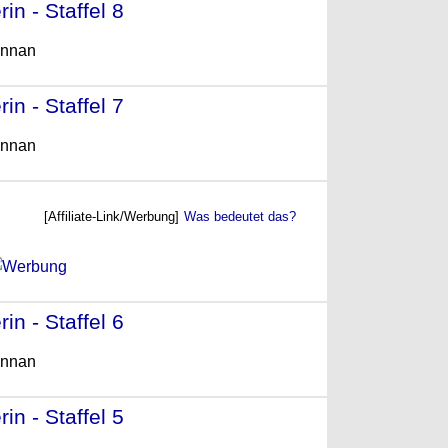
n - Staffel 8
- (2012)
ennan
n - Staffel 7
- (2011)
ennan
[Affiliate-Link/Werbung]
Was bedeutet das?
n - Staffel 6
- (2010)
ennan
n - Staffel 5
- (2009)