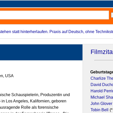
stehen statt hinterherlaufen. Praxis auf Deutsch, ohne Techniks
Filmzit
Geburtstage
ien, USA
Charlize Th
David Duch
Harold Perr
nische Schauspielerin, Produzentin und
Michael Sh
6 in Los Angeles, Kalifornien, geboren
John Glover
rausragende Rolle als forensische
Tobin Bell
(*