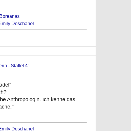
 Boreanaz
Emily Deschanel
in - Staffel 4
:
ädel"
ch?
che Anthropologin. Ich kenne das
ache."
Emily Deschanel