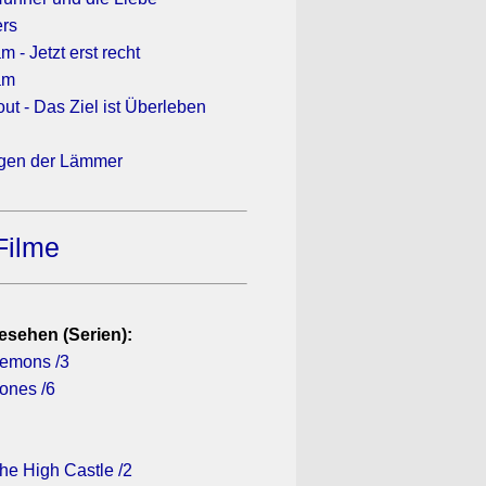
ers
 - Jetzt erst recht
am
ut - Das Ziel ist Überleben
gen der Lämmer
Filme
esehen (Serien):
Demons /3
ones /6
he High Castle /2