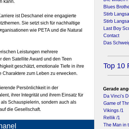
in kann.
Blues Broth
Stirb Langsam
arriere ist Deschanel eine engagierte
Stirb Langs
tzthemen. Sie setzt sich für nachhaltige
Last Boy Sco
Organisationen wie PETA und die Natural
Contact
Das Schwei
lerischen Leistungen mehrere
r den Satellite Award und den Teen
Top 10 
igkeit geschätzt, emotionale Tiefe in ihre
e Charaktere zum Leben zu erwecken.
ierende Persönlichkeit in der
Gerade ang
lent, ihrer Integrität und ihrem Einsatz für
Da Vinci's 
r als Schauspielerin, sondern auch als
Game of Thr
auf die Gesellschaft.
Vikings /1
Rellik /1
hanel
The Man in t