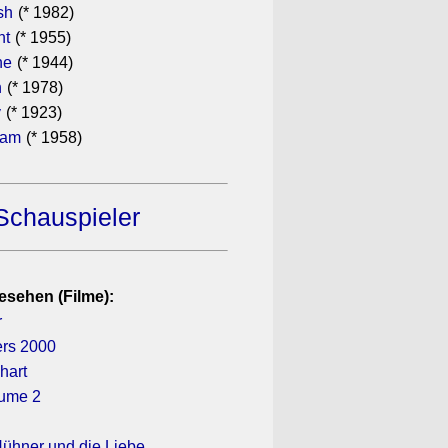
sh
(* 1982)
ht
(* 1955)
he
(* 1944)
n
(* 1978)
y
(* 1923)
ham
(* 1958)
Schauspieler
esehen (Filme):
r
ers 2000
hart
olume 2
Hühner und die Liebe