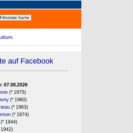
tudium.
ate auf Facebook
: 07.08.2026
eron
(* 1975)
ovny
(* 1960)
ineau
(* 1963)
annon
(* 1974)
(* 1944)
 1942)