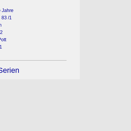
e Jahre
 83 /1
m
/2
Pott
1
Serien