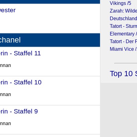
Vikings /5
ester
- (2009)
Zarah: Wild
Deutschland
Tatort - Stur
Elementary 
chanel
Tatort - Der 
Miami Vice /
n - Staffel 11
- (2015)
ennan
Top 10 
n - Staffel 10
- (2014)
ennan
n - Staffel 9
- (2013)
ennan