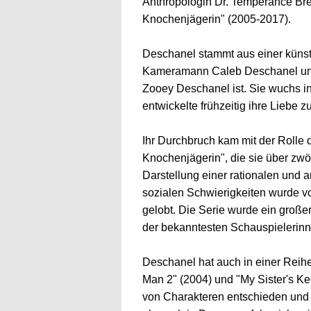
Anthropologin Dr. Temperance Bre
Knochenjägerin" (2005-2017).
Deschanel stammt aus einer künstl
Kameramann Caleb Deschanel und 
Zooey Deschanel ist. Sie wuchs i
entwickelte frühzeitig ihre Liebe z
Ihr Durchbruch kam mit der Rolle 
Knochenjägerin", die sie über zwöl
Darstellung einer rationalen und a
sozialen Schwierigkeiten wurde v
gelobt. Die Serie wurde ein große
der bekanntesten Schauspielerin
Deschanel hat auch in einer Reihe
Man 2" (2004) und "My Sister's Kee
von Charakteren entschieden und