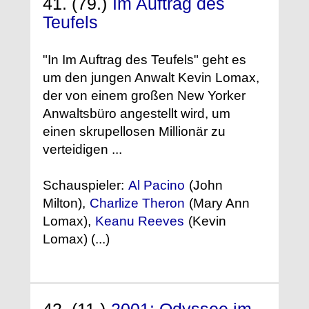
41. (79.)
Im Auftrag des
Teufels
"In Im Auftrag des Teufels" geht es
um den jungen Anwalt Kevin Lomax,
der von einem großen New Yorker
Anwaltsbüro angestellt wird, um
einen skrupellosen Millionär zu
verteidigen ...
Schauspieler:
Al Pacino
(John
Milton),
Charlize Theron
(Mary Ann
Lomax),
Keanu Reeves
(Kevin
Lomax) (...)