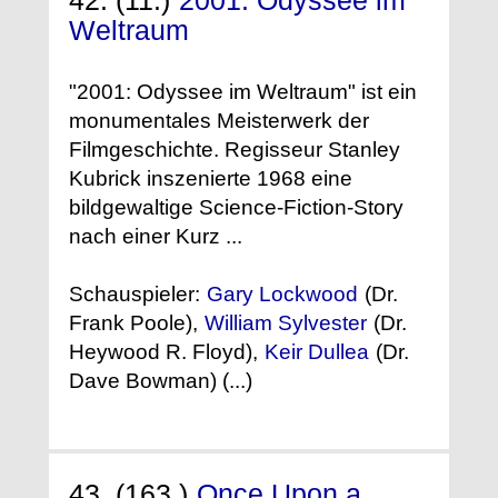
42. (11.)
2001: Odyssee im
Weltraum
"2001: Odyssee im Weltraum" ist ein
monumentales Meisterwerk der
Filmgeschichte. Regisseur Stanley
Kubrick inszenierte 1968 eine
bildgewaltige Science-Fiction-Story
nach einer Kurz ...
Schauspieler:
Gary Lockwood
(Dr.
Frank Poole),
William Sylvester
(Dr.
Heywood R. Floyd),
Keir Dullea
(Dr.
Dave Bowman) (...)
43. (163.)
Once Upon a