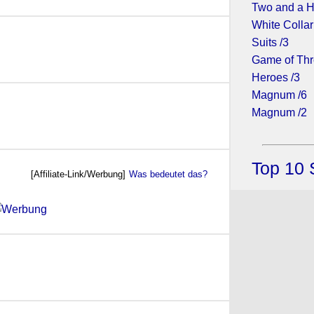
Two and a H
White Collar
 (2013)
Suits /3
Game of Thr
Heroes /3
2)
Magnum /6
Magnum /2
Top 10 
[Affiliate-Link/Werbung]
Was bedeutet das?