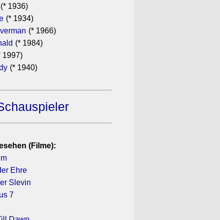
(* 1936)
e
(* 1934)
lverman
(* 1966)
ald
(* 1984)
* 1997)
ndy
(* 1940)
Schauspieler
esehen (Filme):
ilm
der Ehre
r Slevin
us 7
ill Dawn