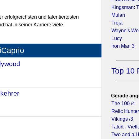
.
Kingsman: T
Mulan
r erfolgreichsten und talentiertesten
Troja
 hat in seiner Karriere viele
Wayne's Wor
Lucy
Iron Man 3
iCaprio
llywood
- (2019)
Top 10 
kehrer
- (2015)
Gerade ang
The 100 /4
Relic Hunter
Vikings /3
)
Tatort - Viell
Two and a H