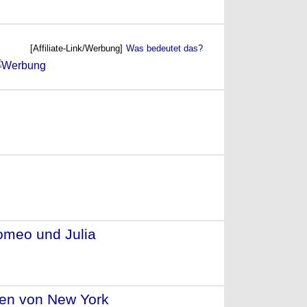
[Affiliate-Link/Werbung]
Was bedeutet das?
omeo und Julia
- (1996)
aßen von New York
- (1995)