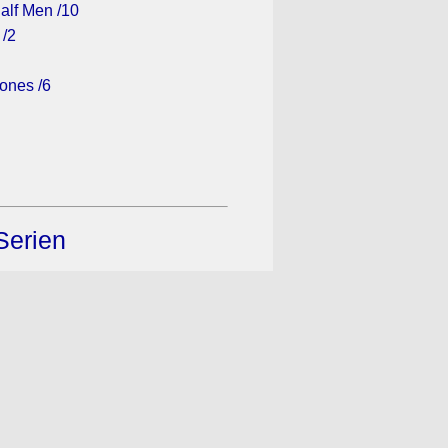
alf Men /10
 /2
ones /6
Serien