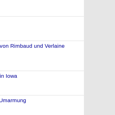
1995)
e von Rimbaud und Verlaine
-
in Iowa
- (1993)
he Umarmung
- (1992)