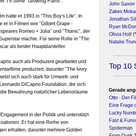
der TV-Serie "Growing Pains".
John Saxon
Zakes Moka
m hatte er 1993 in "This Boy's Life". In
Jonathan Si
 er in Filmen wie "Gilbert Grape -
Ryan McDon
speares Romeo + Julia" und "Titanic", der
Olivia Holt
(
Superstar machte. Für seine Rolle in "The
Natalie Tru
ar als bester Hauptdarsteller.
aprio auch als Produzent gearbeitet und
Top 10 
tarfilme produziert, darunter "The Ivory
etzt sich auch stark für Umwelt- und
 Leonardo DiCaprio Foundation, die sich
Gerade ang
d die Bewahrung natürlicher Lebensräume
Otto - Der F
Eine Frage 
Lucky Numbe
 Engagement in der Politik und unterstützt
Fast & Furio
sationen. Er hat eine Reihe von
Spiderman
n erhalten, darunter mehrere Golden
From Dusk T