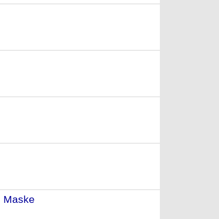
02)
002)
n Maske
- (1998)