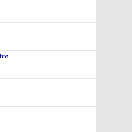
bte
- (2008)
n
- (2006)