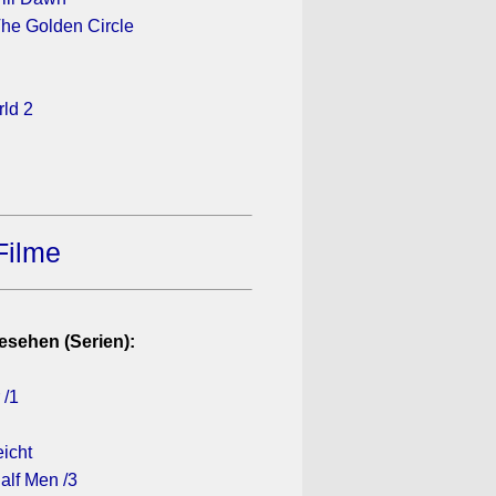
he Golden Circle
ld 2
Filme
esehen (Serien):
 /1
eicht
alf Men /3