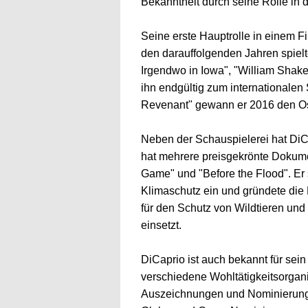
Bekanntheit durch seine Rolle in 
Seine erste Hauptrolle in einem Fil
den darauffolgenden Jahren spielte
Irgendwo in Iowa", "William Shake
ihn endgültig zum internationalen 
Revenant" gewann er 2016 den Osc
Neben der Schauspielerei hat DiC
hat mehrere preisgekrönte Dokumen
Game" und "Before the Flood". Er s
Klimaschutz ein und gründete die
für den Schutz von Wildtieren un
einsetzt.
DiCaprio ist auch bekannt für sein
verschiedene Wohltätigkeitsorgani
Auszeichnungen und Nominierunge