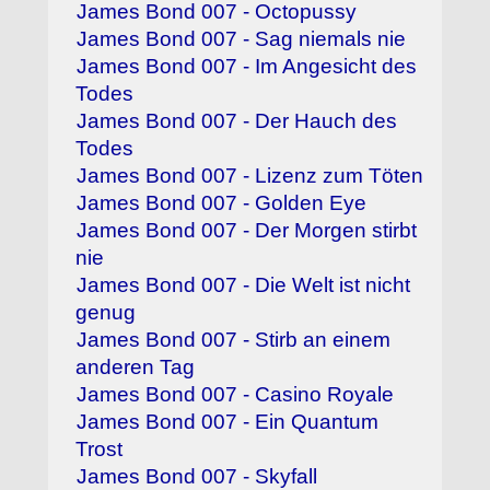
James Bond 007 - Octopussy
James Bond 007 - Sag niemals nie
James Bond 007 - Im Angesicht des
Todes
James Bond 007 - Der Hauch des
Todes
James Bond 007 - Lizenz zum Töten
James Bond 007 - Golden Eye
James Bond 007 - Der Morgen stirbt
nie
James Bond 007 - Die Welt ist nicht
genug
James Bond 007 - Stirb an einem
anderen Tag
James Bond 007 - Casino Royale
James Bond 007 - Ein Quantum
Trost
James Bond 007 - Skyfall