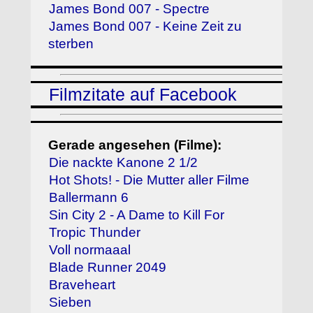
James Bond 007 - Spectre
James Bond 007 - Keine Zeit zu
sterben
Filmzitate auf Facebook
Gerade angesehen (Filme):
Die nackte Kanone 2 1/2
Hot Shots! - Die Mutter aller Filme
Ballermann 6
Sin City 2 - A Dame to Kill For
Tropic Thunder
Voll normaaal
Blade Runner 2049
Braveheart
Sieben