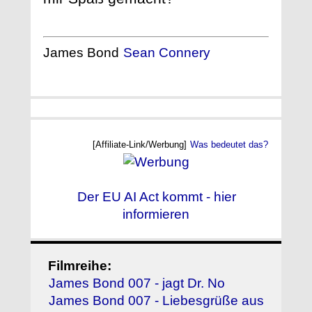
James Bond
Sean Connery
[Affiliate-Link/Werbung]
Was bedeutet das?
Der EU AI Act kommt - hier
informieren
Filmreihe:
James Bond 007 - jagt Dr. No
James Bond 007 - Liebesgrüße aus