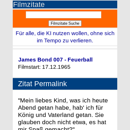
Filmzitate
Für alle, die KI nutzen wollen, ohne sich
im Tempo zu verlieren.
James Bond 007 - Feuerball
Filmstart: 17.12.1965
Zitat Permalink
"Mein liebes Kind, was ich heute
Abend getan habe, hab' ich für
König und Vaterland getan. Sie
glauben doch nicht etwa, es hat
mir Spaß gemacht?"