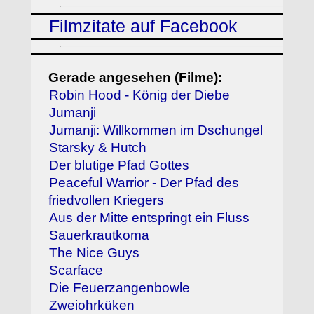
Filmzitate auf Facebook
Gerade angesehen (Filme):
Robin Hood - König der Diebe
Jumanji
Jumanji: Willkommen im Dschungel
Starsky & Hutch
Der blutige Pfad Gottes
Peaceful Warrior - Der Pfad des
friedvollen Kriegers
Aus der Mitte entspringt ein Fluss
Sauerkrautkoma
The Nice Guys
Scarface
Die Feuerzangenbowle
Zweiohrküken