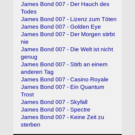
James Bond 007 - Der Hauch des
Todes
James Bond 007 - Lizenz zum Töten
James Bond 007 - Golden Eye
James Bond 007 - Der Morgen stirbt
nie
James Bond 007 - Die Welt ist nicht
genug
James Bond 007 - Stirb an einem
anderen Tag
James Bond 007 - Casino Royale
James Bond 007 - Ein Quantum
Trost
James Bond 007 - Skyfall
James Bond 007 - Spectre
James Bond 007 - Keine Zeit zu
sterben