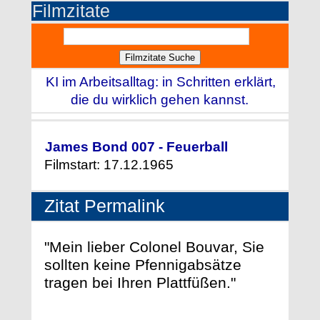
Filmzitate
KI im Arbeitsalltag: in Schritten erklärt,
die du wirklich gehen kannst.
James Bond 007 - Feuerball
Filmstart: 17.12.1965
Zitat Permalink
"Mein lieber Colonel Bouvar, Sie
sollten keine Pfennigabsätze
tragen bei Ihren Plattfüßen."