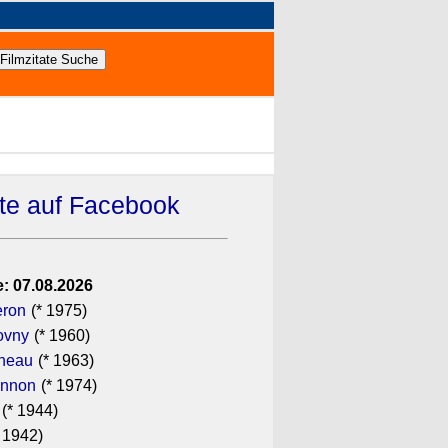
ate auf Facebook
: 07.08.2026
eron
(* 1975)
ovny
(* 1960)
ineau
(* 1963)
annon
(* 1974)
(* 1944)
 1942)