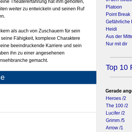
eine Theatererfahrung hat ihm geholfen,
Platoon
ten weiter zu entwickeln und seinen Ruf
Point Break
en.
Gefährliche
Heidi
kern als auch von Zuschauern für sein
Aus der Mitt
 seine Fähigkeit, komplexe Charaktere
Nur mit dir
eine beeindruckende Karriere und sein
ben ihn zu einer angesehenen
Fernsehbranche gemacht.
Top 10 
ne
023)
Gerade ang
Heroes /2
The 100 /2
Lucifer /2
019)
Grimm /5
Arrow /1