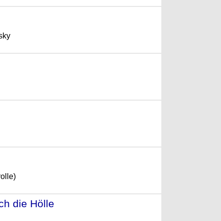
sky
(2007)
olle)
ch die Hölle
- (2007)