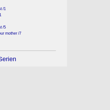
t /1
1
t /5
ur mother /7
Serien