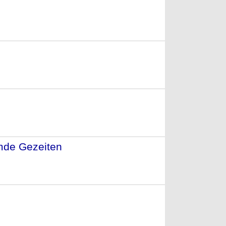
013)
emde Gezeiten
- (2011)
010)