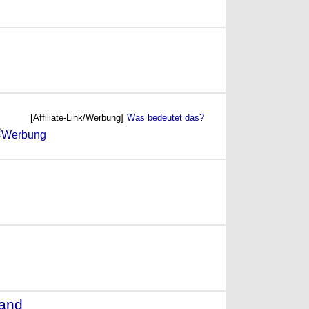
06)
[Affiliate-Link/Werbung]
Was bedeutet das?
land
- (1969)