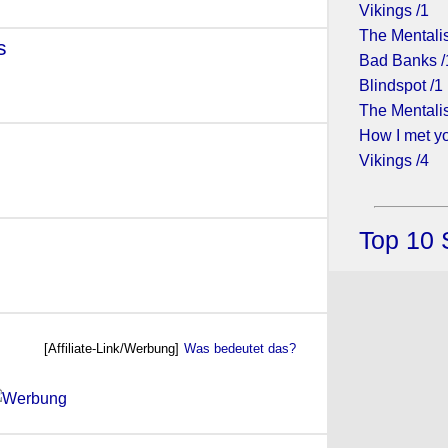
Vikings /1
The Mentalis
s
- (2019)
Bad Banks /
Blindspot /1
The Mentalis
How I met yo
017)
Vikings /4
Top 10 
[Affiliate-Link/Werbung]
Was bedeutet das?