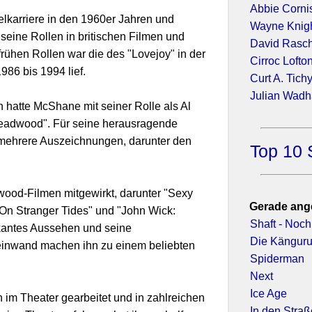
Abbie Corni
karriere in den 1960er Jahren und
Wayne Knig
seine Rollen in britischen Filmen und
David Rasc
frühen Rollen war die des "Lovejoy" in der
Cirroc Lofto
986 bis 1994 lief.
Curt A. Tich
Julian Wad
 hatte McShane mit seiner Rolle als Al
eadwood". Für seine herausragende
er mehrere Auszeichnungen, darunter den
Top 10 
wood-Filmen mitgewirkt, darunter "Sexy
Gerade ang
: On Stranger Tides" und "John Wick:
Shaft - Noc
rkantes Aussehen und seine
Die Känguru
einwand machen ihn zu einem beliebten
Spiderman
Next
Ice Age
im Theater gearbeitet und in zahlreichen
In den Stra