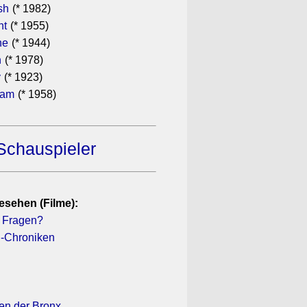
sh
(* 1982)
ht
(* 1955)
he
(* 1944)
n
(* 1978)
y
(* 1923)
ham
(* 1958)
Schauspieler
esehen (Filme):
h Fragen?
-Chroniken
ßen der Bronx