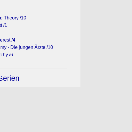
g Theory /10
t /1
erest /4
my - Die jungen Ärzte /10
rchy /6
Serien