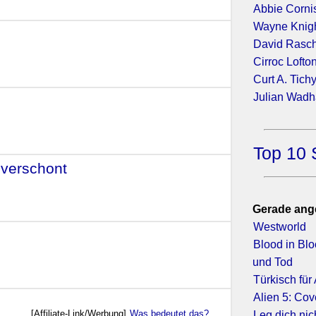
Abbie Corni
Wayne Knig
David Rasc
Cirroc Lofto
Curt A. Tich
Julian Wad
)
Top 10 
 verschont
- (2017)
Gerade ang
Westworld
Blood in Bl
und Tod
Türkisch für
Alien 5: Co
[Affiliate-Link/Werbung]
Was bedeutet das?
Leg dich nic