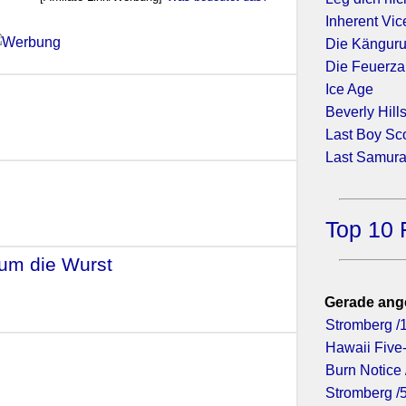
Inherent Vic
Die Känguru
Die Feuerz
7)
Ice Age
Beverly Hill
Last Boy Sco
Last Samura
)
Top 10 
 um die Wurst
- (2016)
Gerade ang
Stromberg /
Hawaii Five-
Burn Notice 
Stromberg /