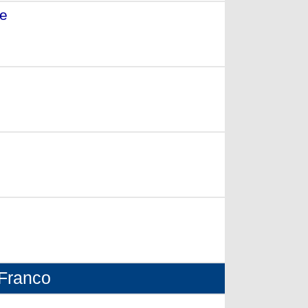
te
- (2006)
 Franco