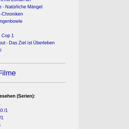
e - Natürliche Mängel
-Chroniken
angenbowle
s Cop 1
ut - Das Ziel ist Überleben
i
Filme
esehen (Serien):
1
0 /1
/1
5