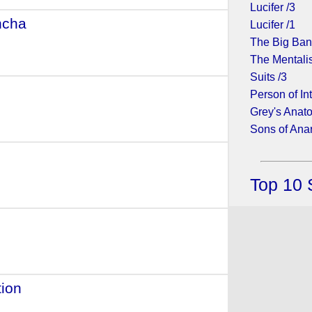
Lucifer /3
ncha
- (2015)
Lucifer /1
The Big Ban
The Mentalis
Suits /3
e
- (2015)
Person of Int
Grey's Anato
Sons of Ana
Top 10 
tion
- (2011)