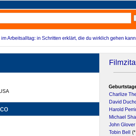
 im Arbeitsalltag: in Schritten erklärt, die du wirklich gehen kann
Filmzit
Geburtstage
, USA
Charlize Th
David Duch
nco
Harold Perr
Michael Sh
John Glover
Tobin Bell
(*