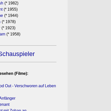
sh
(* 1982)
ht
(* 1955)
he
(* 1944)
n
(* 1978)
y
(* 1923)
ham
(* 1958)
Schauspieler
esehen (Filme):
ood Out - Verschworen auf Leben
 Anfänger
venant
ht mit Zohan an