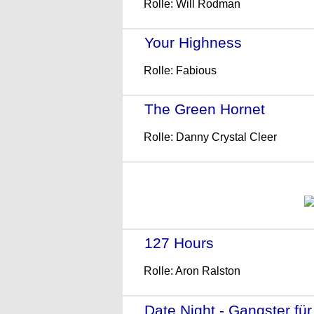
Rolle: Will Rodman
Your Highness
- (2011)
Rolle: Fabious
The Green Hornet
- (2011
Rolle: Danny Crystal Cleer
127 Hours
- (2010)
Rolle: Aron Ralston
Date Night - Gangster für