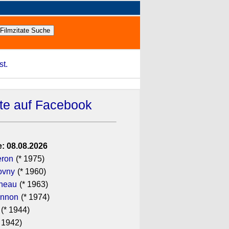
st.
ate auf Facebook
: 08.08.2026
eron
(* 1975)
ovny
(* 1960)
ineau
(* 1963)
annon
(* 1974)
(* 1944)
 1942)