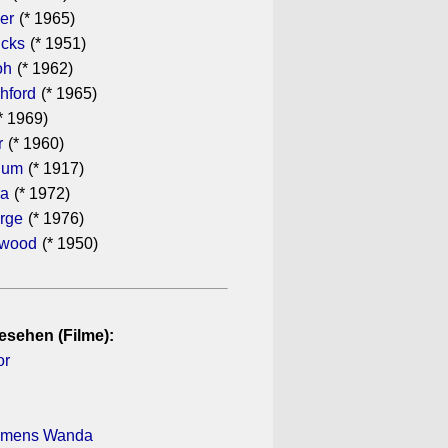
er
(* 1965)
icks
(* 1951)
oh
(* 1962)
hford
(* 1965)
* 1969)
r
(* 1960)
hum
(* 1917)
ra
(* 1972)
rge
(* 1976)
ewood
(* 1950)
esehen (Filme):
or
namens Wanda