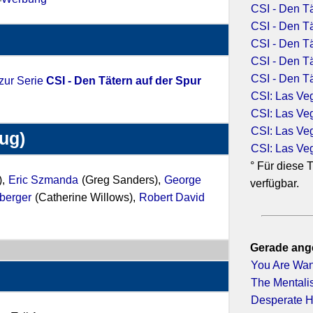
CSI - Den Tä
CSI - Den Tä
CSI - Den Tä
CSI - Den Tä
CSI - Den Tä
 zur Serie
CSI - Den Tätern auf der Spur
CSI: Las Ve
CSI: Las Ve
CSI: Las Ve
zug)
CSI: Las Ve
° Für diese T
),
Eric Szmanda
(Greg Sanders),
George
verfügbar.
berger
(Catherine Willows),
Robert David
Gerade ang
You Are Wan
The Mentalis
Desperate H