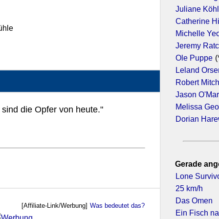
Juliane Köhl
Catherine H
ühle
Michelle Ye
Jeremy Ratc
Ole Puppe
(
Leland Orse
Robert Mitc
Jason O'Ma
Melissa Geo
sind die Opfer von heute."
Dorian Har
Gerade ang
Lone Surviv
25 km/h
Das Omen
[Affiliate-Link/Werbung]
Was bedeutet das?
Ein Fisch 