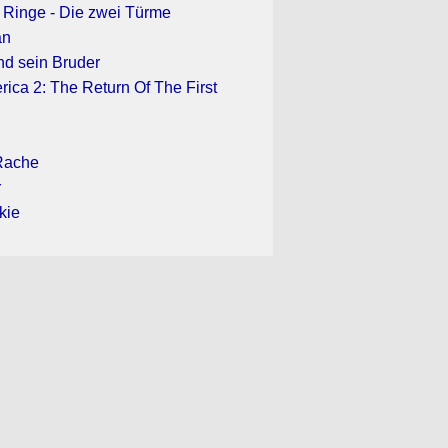
r Ringe - Die zwei Türme
an
nd sein Bruder
ica 2: The Return Of The First
Rache
r
kie