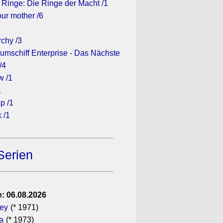
 Ringe: Die Ringe der Macht /1
ur mother /6
rchy /3
umschiff Enterprise - Das Nächste
/4
w /1
1
p /1
 /1
Serien
: 06.08.2026
gey
(* 1971)
a
(* 1973)