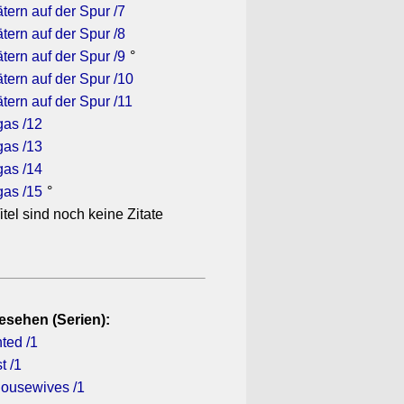
tern auf der Spur /7
tern auf der Spur /8
tern auf der Spur /9
°
tern auf der Spur /10
tern auf der Spur /11
gas /12
gas /13
gas /14
gas /15
°
itel sind noch keine Zitate
esehen (Serien):
ted /1
t /1
ousewives /1