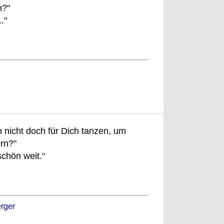
m?"
."
ch nicht doch für Dich tanzen, um
rn?"
schön weit."
rger