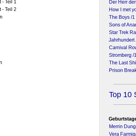
- Teil 1
Der Herr der
- Teil 2
How I met yo
n
The Boys /1
Sons of Ana
Star Trek Ra
Jahrhundert 
Carnival Ro
Stromberg /
n
The Last Shi
Prison Break
Top 10 
Geburtstage
Merrin Dun
Vera Farmig