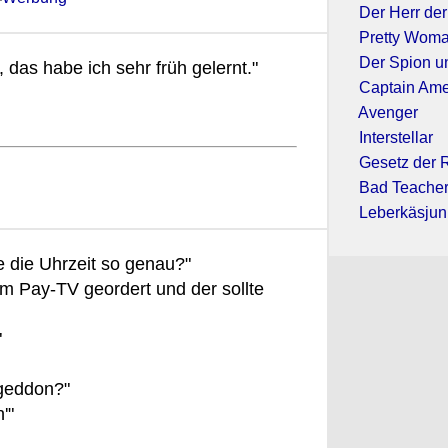
Der Herr de
Pretty Wom
Der Spion u
das habe ich sehr früh gelernt."
Captain Amer
Avenger
Interstellar
Gesetz der 
Bad Teache
Leberkäsjun
 die Uhrzeit so genau?"
vom Pay-TV geordert und der sollte
"
geddon?"
'"