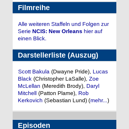
Filmreihe
Alle weiteren Staffeln und Folgen zur
Serie
NCIS: New Orleans
hier auf
einen Blick.
Darstellerliste (Auszug)
Scott Bakula
(Dwayne Pride),
Lucas
Black
(Christopher LaSalle),
Zoe
McLellan
(Meredith Brody),
Daryl
Mitchell
(Patton Plame),
Rob
Kerkovich
(Sebastian Lund) (
mehr...
)
Episoden