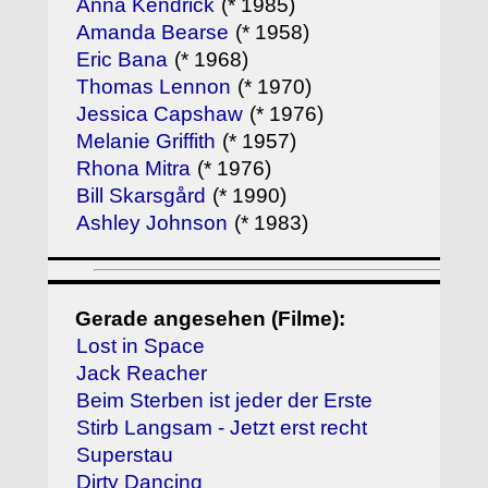
Anna Kendrick
(* 1985)
Amanda Bearse
(* 1958)
Eric Bana
(* 1968)
Thomas Lennon
(* 1970)
Jessica Capshaw
(* 1976)
Melanie Griffith
(* 1957)
Rhona Mitra
(* 1976)
Bill Skarsgård
(* 1990)
Ashley Johnson
(* 1983)
Gerade angesehen (Filme):
Lost in Space
Jack Reacher
Beim Sterben ist jeder der Erste
Stirb Langsam - Jetzt erst recht
Superstau
Dirty Dancing