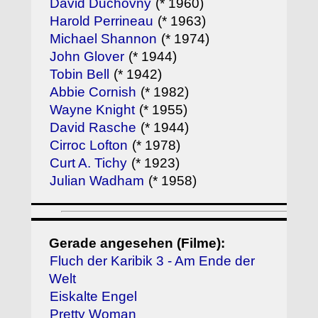
David Duchovny
(* 1960)
Harold Perrineau
(* 1963)
Michael Shannon
(* 1974)
John Glover
(* 1944)
Tobin Bell
(* 1942)
Abbie Cornish
(* 1982)
Wayne Knight
(* 1955)
David Rasche
(* 1944)
Cirroc Lofton
(* 1978)
Curt A. Tichy
(* 1923)
Julian Wadham
(* 1958)
Gerade angesehen (Filme):
Fluch der Karibik 3 - Am Ende der
Welt
Eiskalte Engel
Pretty Woman