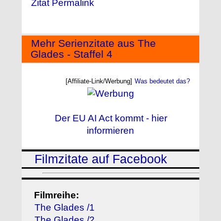
Zitat Permalink
Mehr Serienzitate aus The
Glades - Staffel 4
[Affiliate-Link/Werbung]
Was bedeutet das?
Der EU AI Act kommt - hier
informieren
Filmzitate auf Facebook
Filmreihe:
The Glades /1
The Glades /2