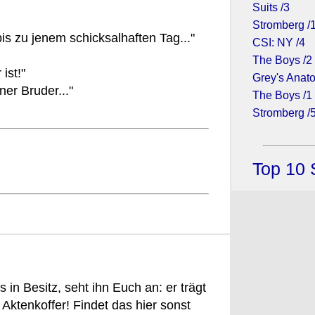
Suits /3
Stromberg /
is zu jenem schicksalhaften Tag..."
CSI: NY /4
The Boys /2
ist!"
Grey's Anato
ner Bruder..."
The Boys /1
Stromberg /
Top 10 
in Besitz, seht ihn Euch an: er trägt
Aktenkoffer! Findet das hier sonst