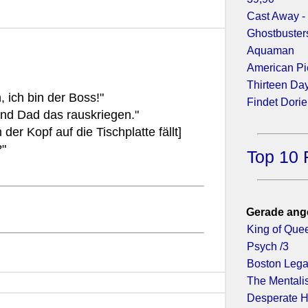
Cast Away -
Ghostbuster
Aquaman
American Pi
Thirteen Da
 ich bin der Boss!"
Findet Dorie
und Dad das rauskriegen."
der Kopf auf die Tischplatte fällt]
?"
Top 10 
Gerade ang
King of Que
Psych /3
Boston Lega
The Mentalis
Desperate H