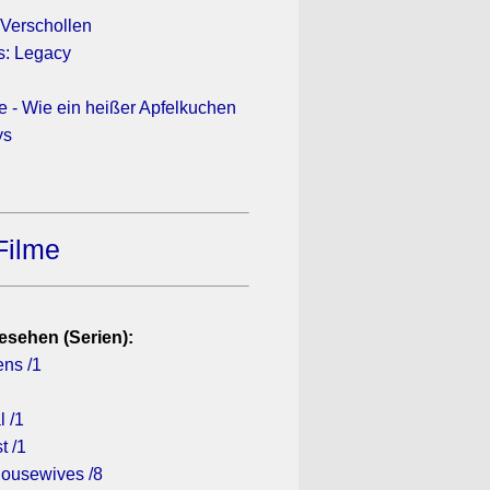
 Verschollen
s: Legacy
e - Wie ein heißer Apfelkuchen
ys
Filme
esehen (Serien):
ens /1
l /1
t /1
ousewives /8