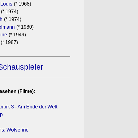
-Louis
(* 1968)
(* 1974)
th
(* 1974)
elmann
(* 1980)
dine
(* 1949)
(* 1987)
Schauspieler
esehen (Filme):
ribik 3 - Am Ende der Welt
Up
ns: Wolverine