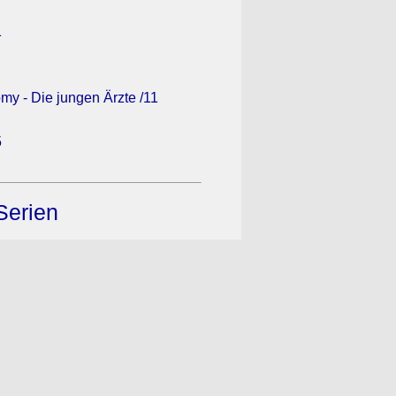
1
my - Die jungen Ärzte /11
5
Serien