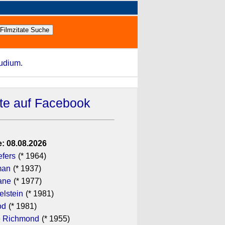
tudium.
ate auf Facebook
: 08.08.2026
efers
(* 1964)
man
(* 1937)
ane
(* 1977)
elstein
(* 1981)
od
(* 1981)
 Richmond
(* 1955)