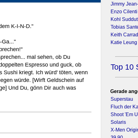
Jimmy Jean
Enzo Cilenti
Kohl Suddu
 dem K-I-N-D."
Tobias Sant
Keith Carra
Ga..."
Katie Leung
sprechen!"
sprechen... mal sehen, ob Du
 doppelten Espresso und guck, ob
Top 10 
 Sushi kriegt. Ich würd' töten, wenn
iegen würde. [Wirft Geldschein auf
nge] Und Du, gönn Dir auch was
Gerade ang
Superstau
Fluch der Ka
Shoot 'Em 
Solaris
X-Men Origi
39,90