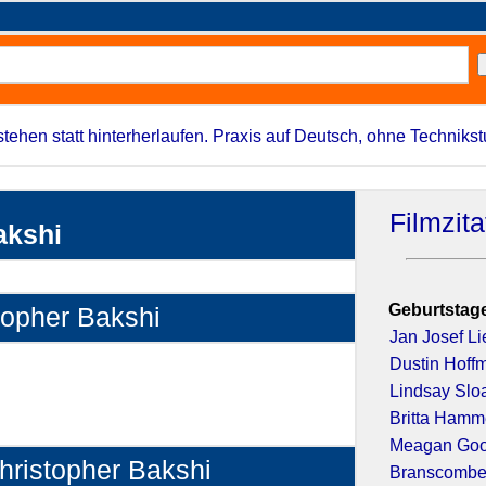
stehen statt hinterherlaufen. Praxis auf Deutsch, ohne Techniks
Filmzit
akshi
Geburtstage
topher Bakshi
Jan Josef Li
Dustin Hoff
Lindsay Slo
Britta Hamm
Meagan Go
Christopher Bakshi
Branscombe